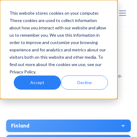
Sensar Marine
This website stores cookies on your computer.
These cookies are used to collect information
about how you interact with our website and allow
us to remember you. We use this information in
order to improve and customize your browsing
experience and for analytics and metrics about our
visitors both on this website and other media. To
Finn en autorisert forhandler
find out more about the cookies we use, see our
Privacy Policy.
Velg land og fylke for å finne en Sensar Marine-
Accept
Decline
partner nær deg for salg, installasjon og
support av Sensar Marine.
Finland